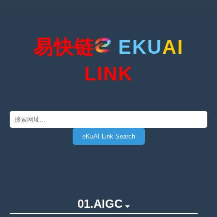
易快链
EKU
AI
LINK
01.AIGC